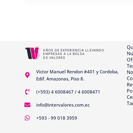
Qu
Nu
Of
Te
Victor Manuel Rendon #401 y Cordoba,
No
Co
Edif. Amazonas, Piso 8.
Re
Pol
(+593) 4 6008467 / 4 6008471
Ce
Ta
info@intervalores.com.ec
+593 - 99 018 3959