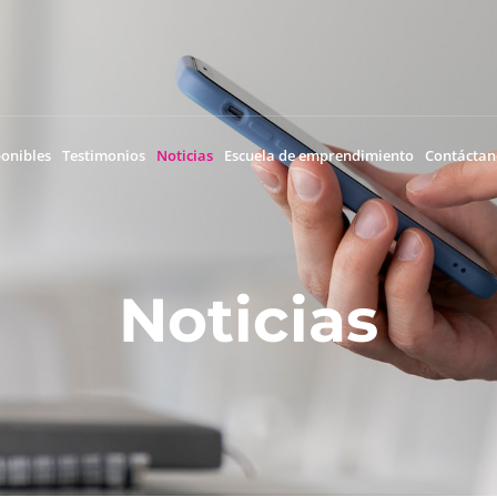
ponibles
Testimonios
Noticias
Escuela de emprendimiento
Contáctan
Noticias