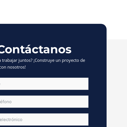
Contáctanos
a trabajar juntos? ¡Construye un proyecto de
con nosotros!
OR