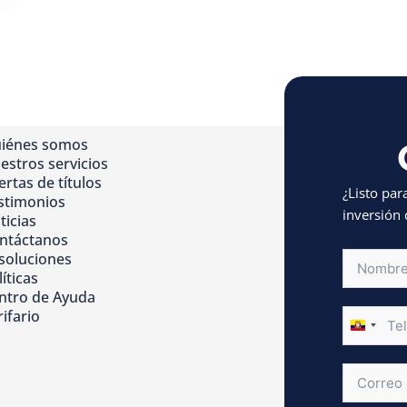
iénes somos
estros servicios
ertas de títulos
¿Listo par
stimonios
inversión 
ticias
ntáctanos
soluciones
íticas
ntro de Ayuda
rifario
ECUAD
+593