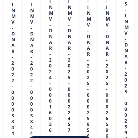
I
I
-
-
S
I
I
N
N
I
I
-
N
N
M
M
N
N
I
M
M
V
V
M
M
N
V
V
-
-
V
V
M
-
-
D
D
-
-
V
D
D
N
N
D
D
-
N
N
A
A
N
N
D
A
A
R
R
A
A
N
R
R
-
-
R
R
A
-
-
2
2
-
-
R
2
2
0
0
2
2
-
0
0
2
2
0
0
2
2
2
4
5
2
2
0
2
2
-
-
5
5
2
-
-
0
0
-
-
5
0
0
0
0
0
0
-
0
0
0
0
0
0
0
0
0
1
2
0
0
0
0
0
6
2
2
2
0
3
3
0
4
5
6
2
8
8
3
5
9
5
5
4
4
6
7
5
9
9
4
4
6
6