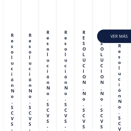
R
R
R
R
R
R
VER MÁS
e
e
E
E
e
e
s
s
S
S
R
s
s
o
o
O
O
e
o
o
l
l
L
L
s
l
l
u
u
U
U
o
u
u
c
c
C
C
l
c
c
i
i
I
I
u
i
i
ó
ó
O
O
c
ó
ó
n
n
N
N
i
n
n
N
N
_
_
ó
N
N
o
o
N
N
n
o
o
.
.
o
o
N
.
.
S
S
.
.
o
S
S
C
C
S
S
.
C
C
V
V
C
C
S
V
V
S
S
V
V
C
S
S
-
-
S
S
V
-
-