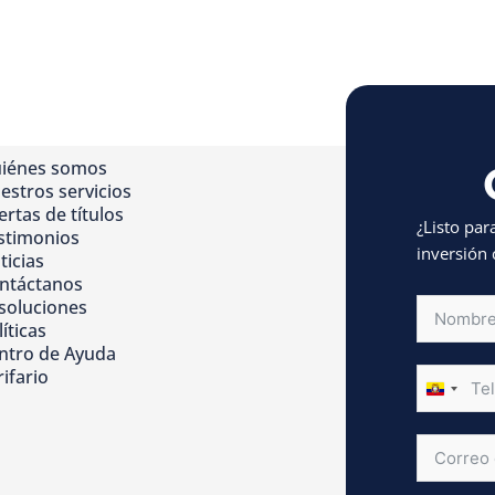
iénes somos
estros servicios
ertas de títulos
¿Listo par
stimonios
inversión 
ticias
ntáctanos
soluciones
íticas
ntro de Ayuda
rifario
ECUAD
+593