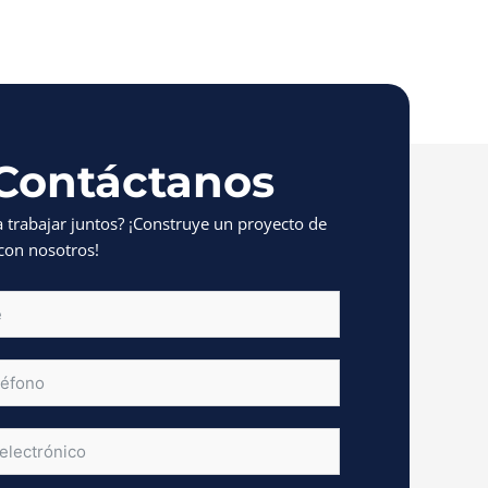
Contáctanos
a trabajar juntos? ¡Construye un proyecto de
con nosotros!
OR