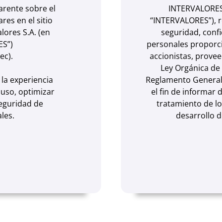
arente sobre el
INTERVALORES 
res en el sitio
“INTERVALORES”), r
ores S.A. (en
seguridad, confi
ES”)
personales proporci
ec).
accionistas, provee
Ley Orgánica de
 la experiencia
Reglamento General,
uso, optimizar
el fin de informar
seguridad de
tratamiento de lo
les.
desarrollo d