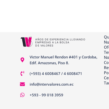
Qu
Nu
Of
Te
Victor Manuel Rendon #401 y Cordoba,
No
Co
Edif. Amazonas, Piso 8.
Re
Pol
(+593) 4 6008467 / 4 6008471
Ce
Ta
info@intervalores.com.ec
+593 - 99 018 3959