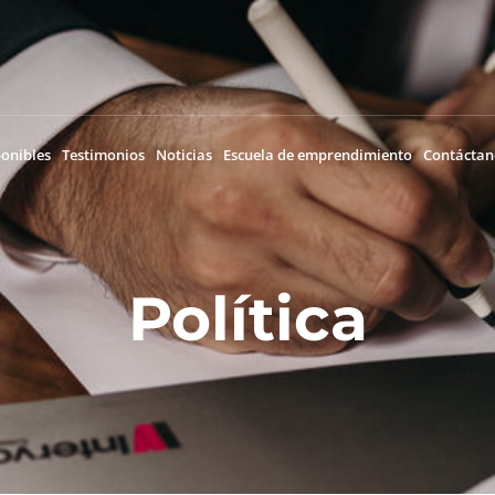
ponibles
Testimonios
Noticias
Escuela de emprendimiento
Contáctan
Política