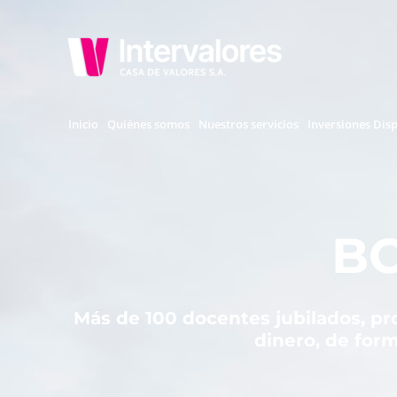
Ir
al
contenido
Inicio
Quiénes somos
Nuestros servicios
Inversiones Dis
B
Más de 100 docentes jubilados, p
dinero, de form