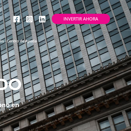
INVERTIR AHORA
os
Centro de Ayuda
DO
ono en