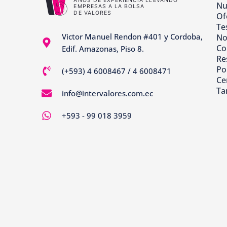
Nu
Of
Te
Victor Manuel Rendon #401 y Cordoba,
No
Co
Edif. Amazonas, Piso 8.
Re
Pol
(+593) 4 6008467 / 4 6008471
Ce
Ta
info@intervalores.com.ec
+593 - 99 018 3959