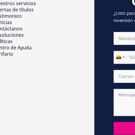
estros servicios
ertas de títulos
¿Listo par
stimonios
inversión 
ticias
ntáctanos
soluciones
íticas
ntro de Ayuda
rifario
ECUAD
+593