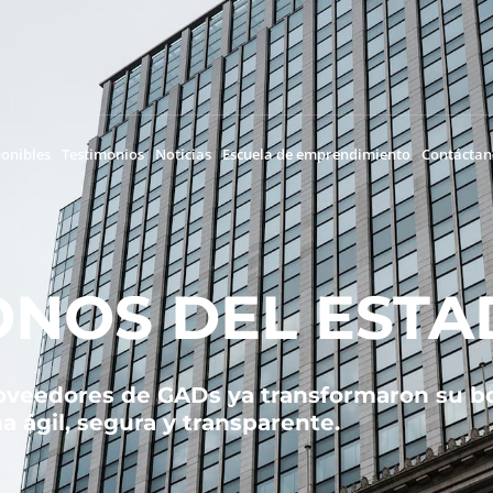
ponibles
Testimonios
Noticias
Escuela de emprendimiento
Contáctan
ONOS DEL ESTA
roveedores de GADs ya transformaron su b
a ágil, segura y transparente.